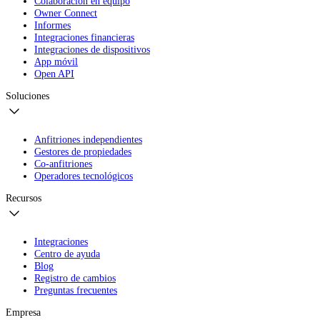
Colaboración en equipo
Owner Connect
Informes
Integraciones financieras
Integraciones de dispositivos
App móvil
Open API
Soluciones
Anfitriones independientes
Gestores de propiedades
Co-anfitriones
Operadores tecnológicos
Recursos
Integraciones
Centro de ayuda
Blog
Registro de cambios
Preguntas frecuentes
Empresa