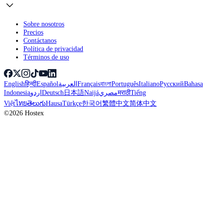
Sobre nosotros
Precios
Contáctanos
Política de privacidad
Términos de uso
English
हिन्दी
Español
العربية
Français
বাংলা
Português
Italiano
Русский
Bahasa
Indonesia
اردو
Deutsch
日本語
Naijá
مصري
मराठी
Tiếng
Việt
ไทย
తెలుగు
Hausa
Türkçe
한국어
繁體中文
简体中文
©2026 Hostex