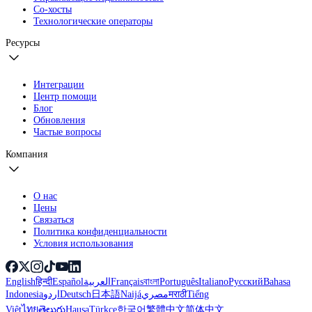
Со-хосты
Технологические операторы
Ресурсы
Интеграции
Центр помощи
Блог
Обновления
Частые вопросы
Компания
О нас
Цены
Связаться
Политика конфиденциальности
Условия использования
English
हिन्दी
Español
العربية
Français
বাংলা
Português
Italiano
Русский
Bahasa
Indonesia
اردو
Deutsch
日本語
Naijá
مصري
मराठी
Tiếng
Việt
ไทย
తెలుగు
Hausa
Türkçe
한국어
繁體中文
简体中文