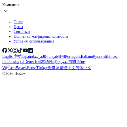
Компания
О нас
Цены
Связаться
Политика конфиденциальности
Условия использования
English
हिन्दी
Español
العربية
Français
বাংলা
Português
Italiano
Русский
Bahasa
Indonesia
اردو
Deutsch
日本語
Naijá
مصري
मराठी
Tiếng
Việt
ไทย
తెలుగు
Hausa
Türkçe
한국어
繁體中文
简体中文
©2026 Hostex