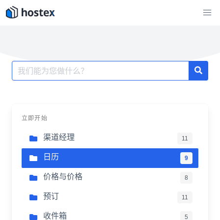
跳
至
内
容
搜
索：
立即开始
渠道经理
11
日历
9
价格与价格
8
预订
11
收件箱
5