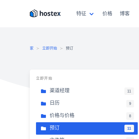
跳
至
特征
价格
博客
内
容
家
立即开始
预订
立即开始
渠道经理
11
日历
9
价格与价格
8
预订
11