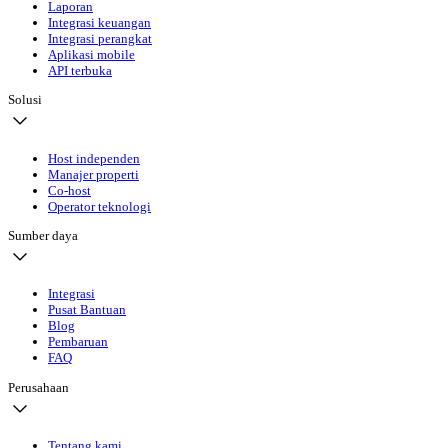
Laporan
Integrasi keuangan
Integrasi perangkat
Aplikasi mobile
API terbuka
Solusi
Host independen
Manajer properti
Co-host
Operator teknologi
Sumber daya
Integrasi
Pusat Bantuan
Blog
Pembaruan
FAQ
Perusahaan
Tentang kami