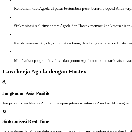
Kehadiran kuat Agoda di pasar bertumbuh pesat berarti properti Anda ter
Sinkronisasi real-time antara Agoda dan Hostex memastikan ketersediaan 
Kelola reservasi Agoda, komunikasi tamu, dan harga dari dasbor Hostex 
Manfaatkan program loyalitas dan promo Agoda untuk menarik wisatawan A
Cara kerja Agoda dengan Hostex
🌏
Jangkauan Asia-Pasifik
Tampilkan sewa liburan Anda di hadapan jutaan wisatawan Asia-Pasifik yang me
🔄
Sinkronisasi Real-Time
Ketersediaan, harga, dan data reservasi tersinkron otomatis antara Agoda dan Hos