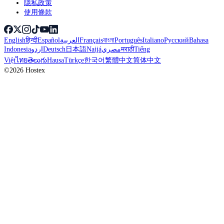
隱私政策
使用條款
English
हिन्दी
Español
العربية
Français
বাংলা
Português
Italiano
Русский
Bahasa
Indonesia
اردو
Deutsch
日本語
Naijá
مصري
मराठी
Tiếng
Việt
ไทย
తెలుగు
Hausa
Türkçe
한국어
繁體中文
简体中文
©2026 Hostex