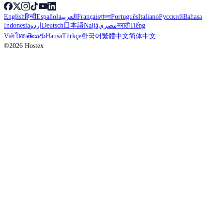
English
हिन्दी
Español
العربية
Français
বাংলা
Português
Italiano
Русский
Bahasa
Indonesia
اردو
Deutsch
日本語
Naijá
مصري
मराठी
Tiếng
Việt
ไทย
తెలుగు
Hausa
Türkçe
한국어
繁體中文
简体中文
©2026 Hostex