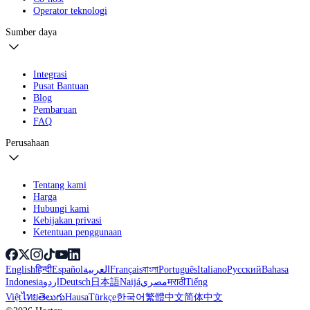
Operator teknologi
Sumber daya
Integrasi
Pusat Bantuan
Blog
Pembaruan
FAQ
Perusahaan
Tentang kami
Harga
Hubungi kami
Kebijakan privasi
Ketentuan penggunaan
English
हिन्दी
Español
العربية
Français
বাংলা
Português
Italiano
Русский
Bahasa
Indonesia
اردو
Deutsch
日本語
Naijá
مصري
मराठी
Tiếng
Việt
ไทย
తెలుగు
Hausa
Türkçe
한국어
繁體中文
简体中文