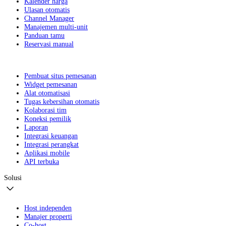
Kalender harga
Ulasan otomatis
Channel Manager
Manajemen multi-unit
Panduan tamu
Reservasi manual
Pembuat situs pemesanan
Widget pemesanan
Alat otomatisasi
Tugas kebersihan otomatis
Kolaborasi tim
Koneksi pemilik
Laporan
Integrasi keuangan
Integrasi perangkat
Aplikasi mobile
API terbuka
Solusi
Host independen
Manajer properti
Co-host