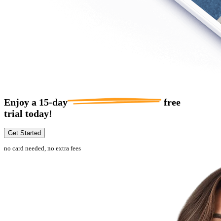
Enjoy a
15-day
free
trial today!
Get Started
no card needed, no extra fees