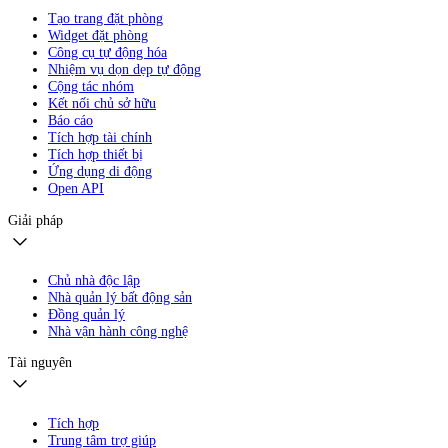
Tạo trang đặt phòng
Widget đặt phòng
Công cụ tự động hóa
Nhiệm vụ dọn dẹp tự động
Cộng tác nhóm
Kết nối chủ sở hữu
Báo cáo
Tích hợp tài chính
Tích hợp thiết bị
Ứng dụng di động
Open API
Giải pháp
Chủ nhà độc lập
Nhà quản lý bất động sản
Đồng quản lý
Nhà vận hành công nghệ
Tài nguyên
Tích hợp
Trung tâm trợ giúp