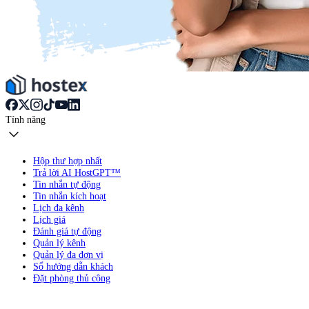
Tính năng
Hộp thư hợp nhất
Trả lời AI HostGPT™
Tin nhắn tự động
Tin nhắn kích hoạt
Lịch đa kênh
Lịch giá
Đánh giá tự động
Quản lý kênh
Quản lý đa đơn vị
Sổ hướng dẫn khách
Đặt phòng thủ công