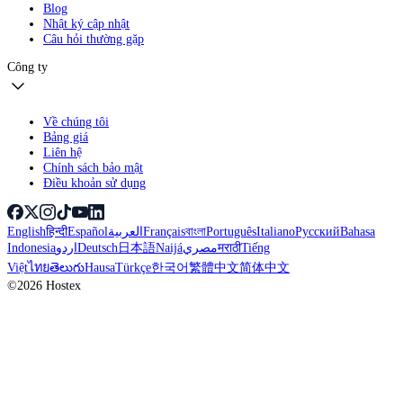
Blog
Nhật ký cập nhật
Câu hỏi thường gặp
Công ty
Về chúng tôi
Bảng giá
Liên hệ
Chính sách bảo mật
Điều khoản sử dụng
English
हिन्दी
Español
العربية
Français
বাংলা
Português
Italiano
Русский
Bahasa
Indonesia
اردو
Deutsch
日本語
Naijá
مصري
मराठी
Tiếng
Việt
ไทย
తెలుగు
Hausa
Türkçe
한국어
繁體中文
简体中文
©2026 Hostex