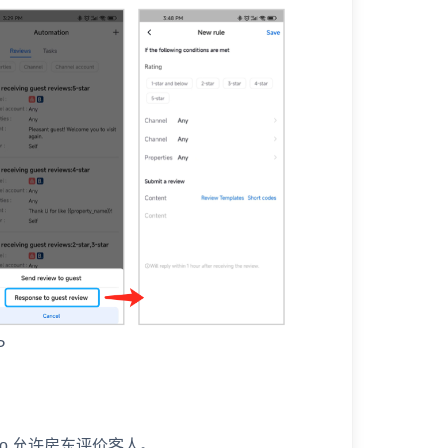
P
Vrbo 允许房东评价客人。