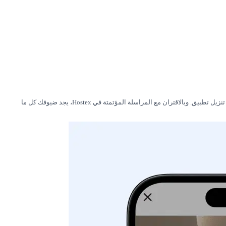
يُنشئ Operto Guest أدلة رقمية تحمل علامتك التجارية تتضمن تفاصيل العقار والتوصيات المحلية والعروض الإضافية المخصصة، يمكن الوصول إليها من أي جهاز للضيف دون تنزيل تطبيق. وبالاقتران مع المراسلة المؤتمتة في Hostex، يجد ضيوفك كل ما