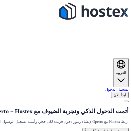
العربية
تسجيل الدخول
ابدأ الآن
أتمت الدخول الذكي وتجربة الضيوف مع Operto + Hostex
اربط Hostex مع Operto لإنشاء رموز دخول فريدة لكل حجز، وأتمتة تسجيل الوصول الرقمي، وتقديم تجارب ضيوف استثنائية — كل ذلك دون أي تدخّل يدوي.