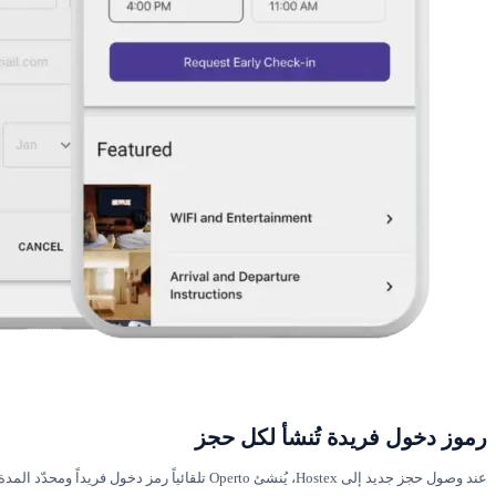
رموز دخول فريدة تُنشأ لكل حجز
عند وصول حجز جديد إلى Hostex، يُنشئ Operto تلقائياً رمز دخول فريداً ومحدّد المدة لقفل الضيف الذكي. يُفعّل الرمز تماماً عند وقت تسجيل الوصول ويُعطّل عند المغادرة — مما يمنح الضيوف دخولاً سلساً مع الحفاظ على أمان عقارك.