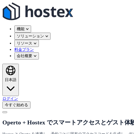
機能
ソリューション
リソース
料金プラン
会社概要
日本語
ログイン
今すぐ始める
Operto + Hostex でスマートアクセスとゲスト
Hostex と Operto を連携し、予約ごとに固有のアクセスコードを