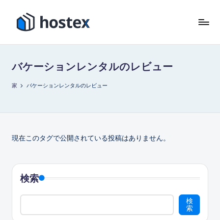
コ
ン
ホ
AI
テ
で
ス
ン
バ
バケーションレンタルのレビュー
ツ
テ
ケ
に
ー
ッ
家
バケーションレンタルのレビュー
ス
シ
キ
ク
ョ
ッ
ス
ン
プ
レ
現在このタグで公開されている投稿はありません。
ン
タ
ル
を
検索
自
動
検
索
化