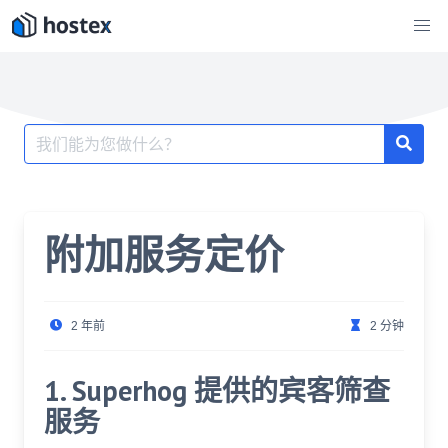
跳
至
内
容
搜
索：
附加服务定价
2 年前
2 分钟
1. Superhog 提供的宾客筛查
服务