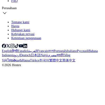
FAQ
Perusahaan
Tentang kami
Harga
Hubungi kami
Kebijakan privasi
Ketentuan penggunaan
English
हिन्दी
Español
العربية
Français
বাংলা
Português
Italiano
Русский
Bahasa
Indonesia
اردو
Deutsch
日本語
Naijá
مصري
मराठी
Tiếng
Việt
ไทย
తెలుగు
Hausa
Türkçe
한국어
繁體中文
简体中文
©2026 Hostex