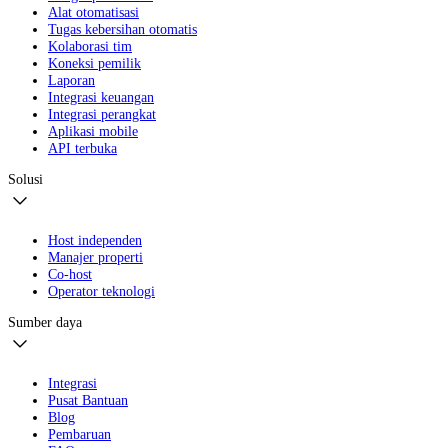
Alat otomatisasi
Tugas kebersihan otomatis
Kolaborasi tim
Koneksi pemilik
Laporan
Integrasi keuangan
Integrasi perangkat
Aplikasi mobile
API terbuka
Solusi
Host independen
Manajer properti
Co-host
Operator teknologi
Sumber daya
Integrasi
Pusat Bantuan
Blog
Pembaruan