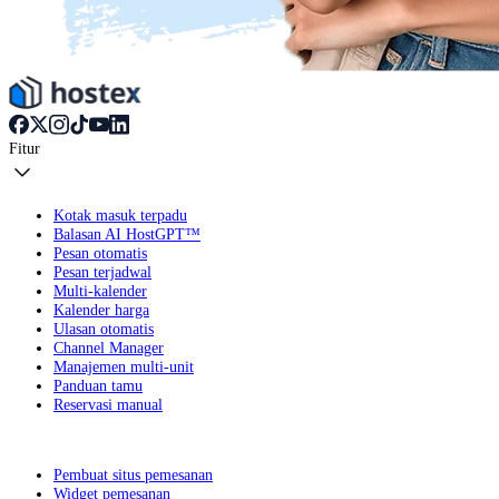
Fitur
Kotak masuk terpadu
Balasan AI HostGPT™
Pesan otomatis
Pesan terjadwal
Multi-kalender
Kalender harga
Ulasan otomatis
Channel Manager
Manajemen multi-unit
Panduan tamu
Reservasi manual
Pembuat situs pemesanan
Widget pemesanan