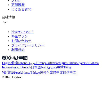
ブログ
更新履歴
よくある質問
会社情報
Hostexについて
料金プラン
お問い合わせ
プライバシーポリシー
利用規約
English
हिन्दी
Español
العربية
Français
বাংলা
Português
Italiano
Русский
Bahasa
Indonesia
اردو
Deutsch
日本語
Naijá
مصري
मराठी
Tiếng
Việt
ไทย
తెలుగు
Hausa
Türkçe
한국어
繁體中文
简体中文
©2026 Hostex