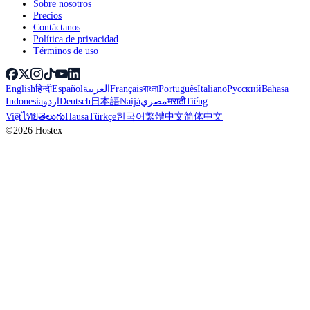
Sobre nosotros
Precios
Contáctanos
Política de privacidad
Términos de uso
English
हिन्दी
Español
العربية
Français
বাংলা
Português
Italiano
Русский
Bahasa
Indonesia
اردو
Deutsch
日本語
Naijá
مصري
मराठी
Tiếng
Việt
ไทย
తెలుగు
Hausa
Türkçe
한국어
繁體中文
简体中文
©2026 Hostex