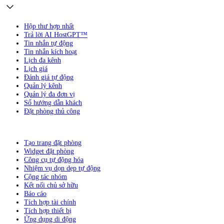
Hộp thư hợp nhất
Trả lời AI HostGPT™
Tin nhắn tự động
Tin nhắn kích hoạt
Lịch đa kênh
Lịch giá
Đánh giá tự động
Quản lý kênh
Quản lý đa đơn vị
Sổ hướng dẫn khách
Đặt phòng thủ công
Tạo trang đặt phòng
Widget đặt phòng
Công cụ tự động hóa
Nhiệm vụ dọn dẹp tự động
Cộng tác nhóm
Kết nối chủ sở hữu
Báo cáo
Tích hợp tài chính
Tích hợp thiết bị
Ứng dụng di động