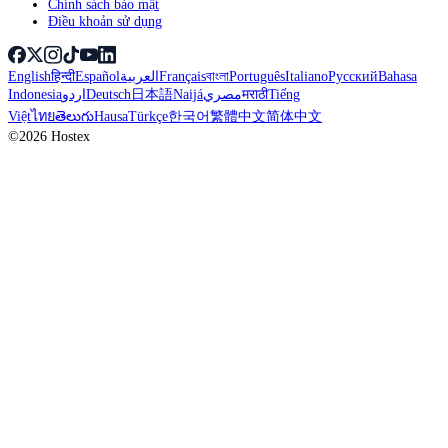
Chính sách bảo mật
Điều khoản sử dụng
English
हिन्दी
Español
العربية
Français
বাংলা
Português
Italiano
Русский
Bahasa
Indonesia
اردو
Deutsch
日本語
Naijá
مصري
मराठी
Tiếng
Việt
ไทย
తెలుగు
Hausa
Türkçe
한국어
繁體中文
简体中文
©2026 Hostex