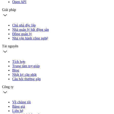
Open API
Giải pháp
Chủ nhà độc lập
Nhà quản lý bất động sản
Đồng quản lý
Nhà vận hành công nghệ
Tài nguyên
Tích hợp
Trung tâm trợ giúp
Blog
Nhật ký cập nhật
Câu hỏi thường gặp
Công ty
Về chúng tôi
Bảng giá
Liên hệ