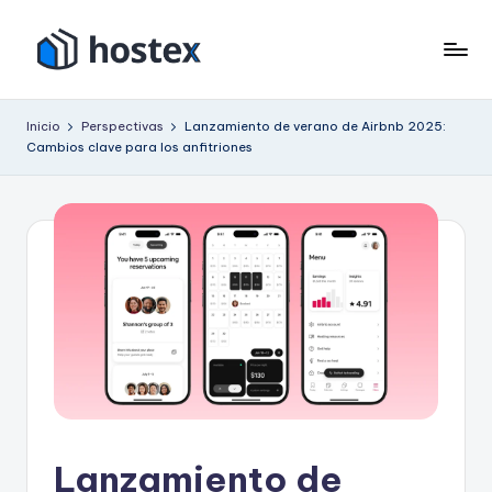
Saltar
al
H
Ponga
contenido
su
o
Inicio
Perspectivas
Lanzamiento de verano de Airbnb 2025:
alquiler
Cambios clave para los anfitriones
s
vacacional
en
t
piloto
e
automático
x
con
IA
Lanzamiento de