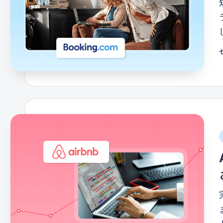
自
動
化