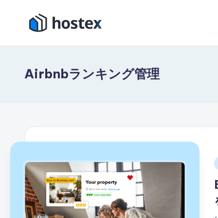
コ
ホ
ン
AI
テ
で
ス
ン
バ
Airbnbランキング管理
テ
ツ
ケ
に
ー
ッ
ス
シ
ク
キ
ョ
ッ
ン
ス
プ
レ
ン
タ
ル
を