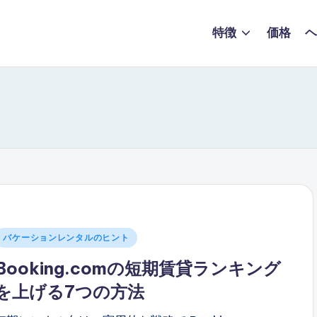
特徴
価格
ヘ
投
バケーションレンタルのヒント
稿
Booking.comの短期賃貸ランキング
さ
を上げる7つの方法
れ
た