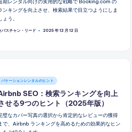
短期レンタル向けの実用的な戦略で Booking.com の
ランキングを向上させ、検索結果で目立つようにしま
しょう。
セバスチャン・リード
2025 年 12 月 12 日
投
稿
者
投
バケーションレンタルのヒント
稿
Airbnb SEO：検索ランキングを向上
さ
させる9つのヒント（2025年版）
れ
た
完璧なカバー写真の選択から肯定的なレビューの獲得
まで、Airbnb ランキングを高めるための効果的なヒン