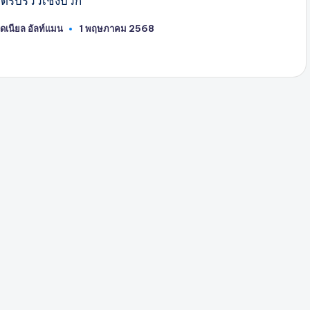
ด้รับรีวิวเชิงบวก
ดเนียล อัลท์แมน
1 พฤษภาคม 2568
พสต์
ดย