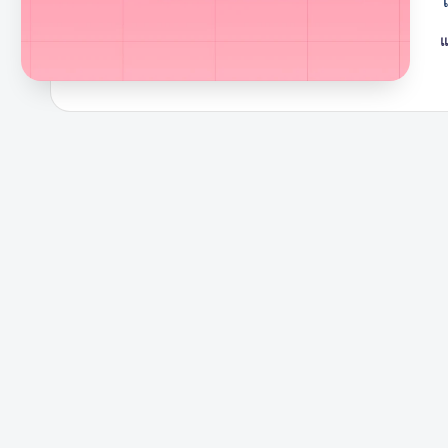
ไ
แ
โ
โ