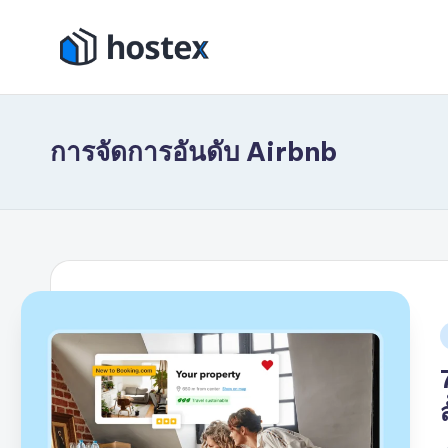
ข้าม
โ
ไป
ตั้ง
ที่
ค่า
ฮ
เนื้อหา
การ
การจัดการอันดับ Airbnb
เ
เช่า
วัน
ท็
หยุด
ก
ของ
คุณ
ซ์
ให้
โ
เป็น
ระบบ
อัตโนมัติ
ด้วย