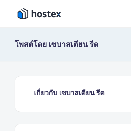
ข้าม
โ
ไป
ตั้ง
ที่
ค่า
ฮ
เนื้อหา
การ
โพสต์โดย เซบาสเตียน รีด
เ
เช่า
วัน
ท็
หยุด
ก
ของ
คุณ
ซ์
เกี่ยวกับ เซบาสเตียน รีด
ให้
เป็น
ระบบ
อัตโนมัติ
ด้วย