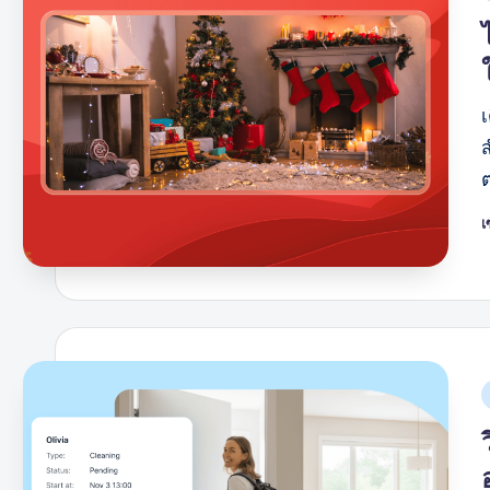
เ
โ
โ
โ