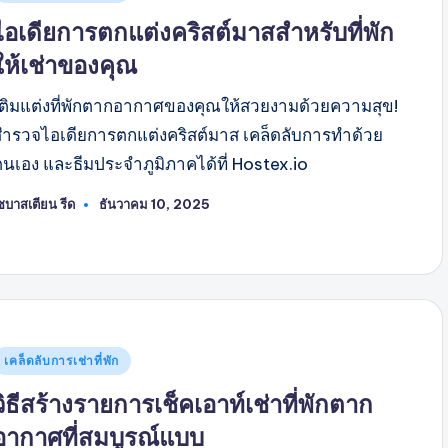
ใน
ไอเดียการตกแต่งคริสต์มาสสำหรับที่พัก
ให้เช่าของคุณ
เติมแต่งที่พักตากอากาศของคุณให้สวยงามด้วยความสุข!
สำรวจไอเดียการตกแต่งคริสต์มาส เคล็ดลับการทำด้วย
ตนเอง และธีมประจำภูมิภาคได้ที่ Hostex.io
ซบาสเตียน รีด
ธันวาคม 10, 2025
พสต์
ดย
พสต์
เคล็ดลับการเช่าที่พัก
ใน
วิธีสร้างรายการเช็คเอาท์เช่าที่พักตาก
อากาศที่สมบูรณ์แบบ