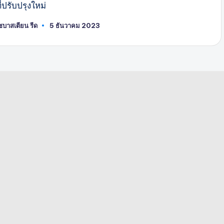
ี่ปรับปรุงใหม่
ซบาสเตียน รีด
5 ธันวาคม 2023
พสต์
ดย