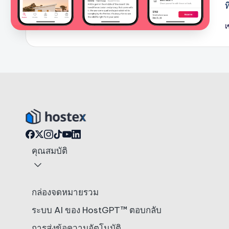
ท
เ
โ
โ
คุณสมบัติ
กล่องจดหมายรวม
ระบบ AI ของ HostGPT™ ตอบกลับ
การส่งข้อความอัตโนมัติ