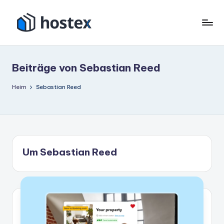
Zum
Inhalt
H
Schalten
springen
Sie
o
Ihre
Beiträge von Sebastian Reed
s
Ferienwohnung
mit
t
Heim
Sebastian Reed
KI
e
auf
x
Autopilot
Um Sebastian Reed