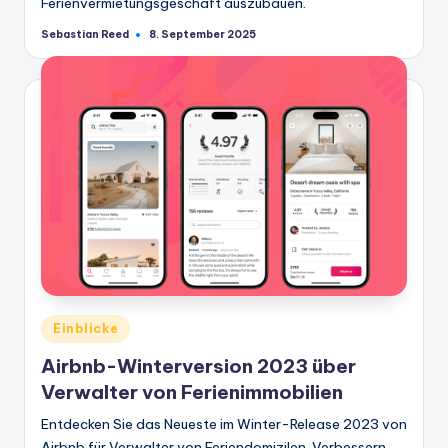
Ferienvermietungsgeschäft auszubauen.
Sebastian Reed
8. September 2025
Geschrieben
von
Veröffentlicht
Einblicke
in
Airbnb-Winterversion 2023 über
Verwalter von Ferienimmobilien
Entdecken Sie das Neueste im Winter-Release 2023 von
Airbnb für Verwalter von Feriendomizilen. Verbessern