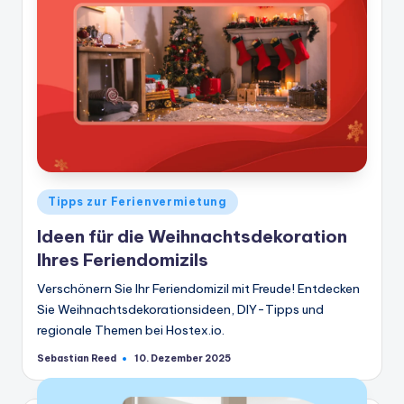
Veröffentlicht
Tipps zur Ferienvermietung
in
Ideen für die Weihnachtsdekoration
Ihres Feriendomizils
Verschönern Sie Ihr Feriendomizil mit Freude! Entdecken
Sie Weihnachtsdekorationsideen, DIY-Tipps und
regionale Themen bei Hostex.io.
Sebastian Reed
10. Dezember 2025
Geschrieben
von