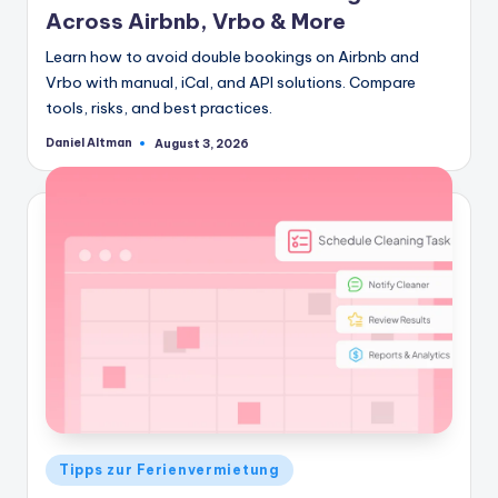
Across Airbnb, Vrbo & More
Learn how to avoid double bookings on Airbnb and
Vrbo with manual, iCal, and API solutions. Compare
tools, risks, and best practices.
Daniel Altman
August 3, 2026
Geschrieben
von
Veröffentlicht
Tipps zur Ferienvermietung
in