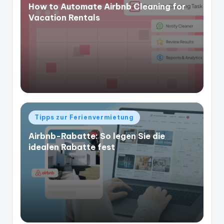
How to Automate Airbnb Cleaning for
Vacation Rentals
Veröffentlicht
Tipps zur Ferienvermietung
in
Airbnb-Rabatte: So legen Sie die
idealen Rabatte fest