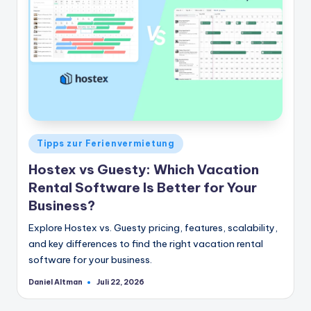
Veröffentlicht
Tipps zur Ferienvermietung
in
Hostex vs Guesty: Which Vacation
Rental Software Is Better for Your
Business?
Explore Hostex vs. Guesty pricing, features, scalability,
and key differences to find the right vacation rental
software for your business.
Daniel Altman
Juli 22, 2026
Geschrieben
von