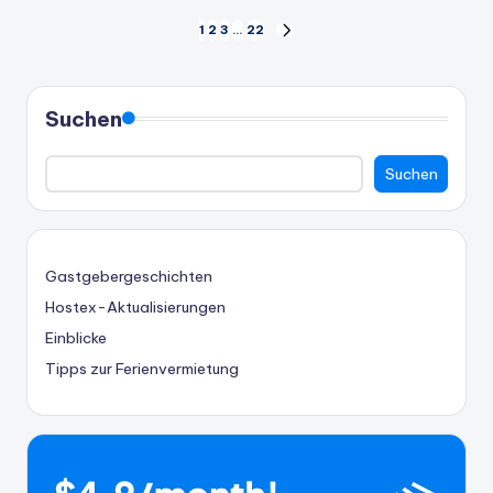
Seitennummerierung
1
2
3
…
22
NÄCHSTE
SEITE
der
Beiträge
Suchen
Suchen
Gastgebergeschichten
Hostex-Aktualisierungen
Einblicke
Tipps zur Ferienvermietung