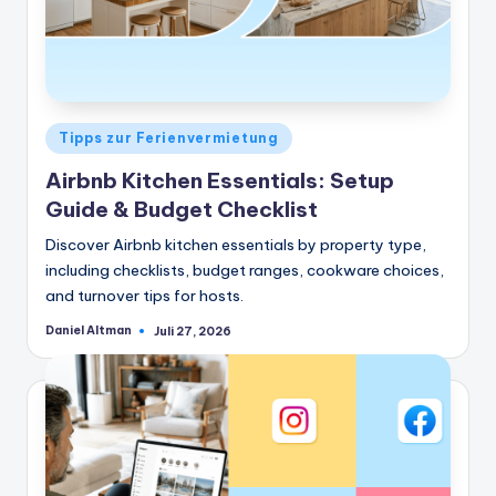
Veröffentlicht
Tipps zur Ferienvermietung
in
Airbnb Kitchen Essentials: Setup
Guide & Budget Checklist
Discover Airbnb kitchen essentials by property type,
including checklists, budget ranges, cookware choices,
and turnover tips for hosts.
Daniel Altman
Juli 27, 2026
Geschrieben
von