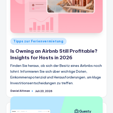
Veröffentlicht
Tipps zur Ferienvermietung
in
Is Owning an Airbnb Still Profitable?
Insights for Hosts in 2026
Finden Sie heraus, ob sich der Besitz eines Airbnbs noch
lohnt. Informieren Sie sich über wichtige Daten,
Einkommenspotenzial und Herausforderungen, um kluge
Investitionsentscheidungen zu treffen.
Daniel Altman
Juli 23, 2026
Geschrieben
von