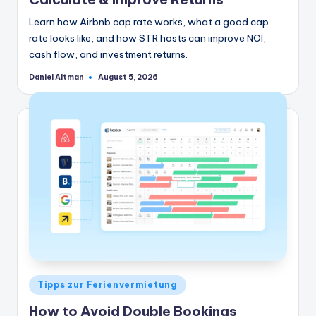
Learn how Airbnb cap rate works, what a good cap
rate looks like, and how STR hosts can improve NOI,
cash flow, and investment returns.
Daniel Altman
August 5, 2026
Geschrieben
von
Veröffentlicht
Tipps zur Ferienvermietung
in
How to Avoid Double Bookings