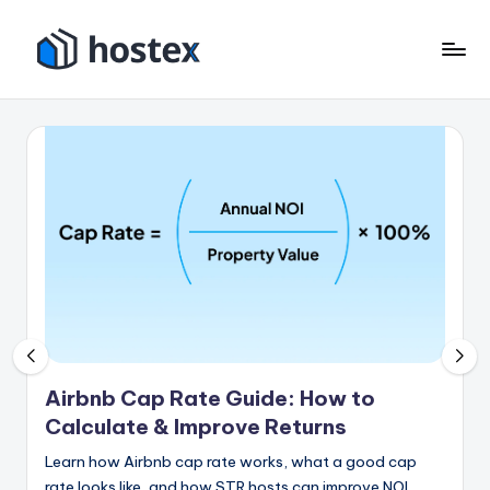
Zum
Inhalt
H
Schalten
springen
Sie
o
Ihre
s
Ferienwohnung
mit
t
KI
e
auf
x
Autopilot
Airbnb Cap Rate Guide: How to
Calculate & Improve Returns
Learn how Airbnb cap rate works, what a good cap
rate looks like, and how STR hosts can improve NOI,