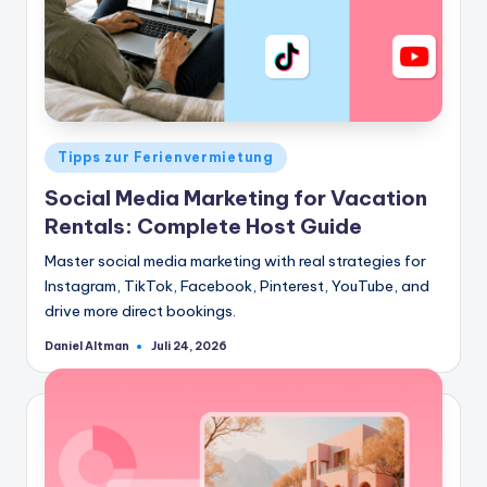
Veröffentlicht
Tipps zur Ferienvermietung
in
Social Media Marketing for Vacation
Rentals: Complete Host Guide
Master social media marketing with real strategies for
Instagram, TikTok, Facebook, Pinterest, YouTube, and
drive more direct bookings.
Daniel Altman
Juli 24, 2026
Geschrieben
von