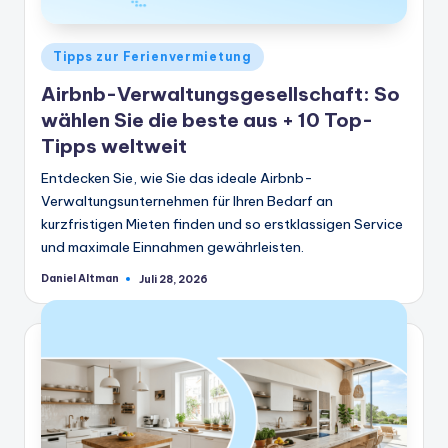
Veröffentlicht
Tipps zur Ferienvermietung
in
Airbnb-Verwaltungsgesellschaft: So
wählen Sie die beste aus + 10 Top-
Tipps weltweit
Entdecken Sie, wie Sie das ideale Airbnb-
Verwaltungsunternehmen für Ihren Bedarf an
kurzfristigen Mieten finden und so erstklassigen Service
und maximale Einnahmen gewährleisten.
Daniel Altman
Juli 28, 2026
Geschrieben
von