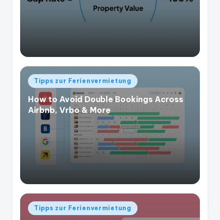
Veröffentlicht
Tipps zur Ferienvermietung
in
How to Avoid Double Bookings Across
Airbnb, Vrbo & More
Veröffentlicht
Tipps zur Ferienvermietung
in