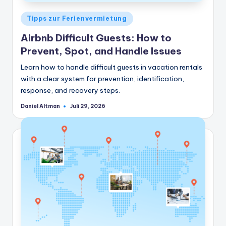
Veröffentlicht
Tipps zur Ferienvermietung
in
Airbnb Difficult Guests: How to
Prevent, Spot, and Handle Issues
Learn how to handle difficult guests in vacation rentals
with a clear system for prevention, identification,
response, and recovery steps.
Daniel Altman
Juli 29, 2026
Geschrieben
von