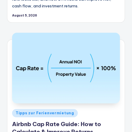
cash flow, and investment returns.
August 5, 2026
Veröffentlicht
Tipps zur Ferienvermietung
in
Airbnb Cap Rate Guide: How to
Calculate & Improve Returns