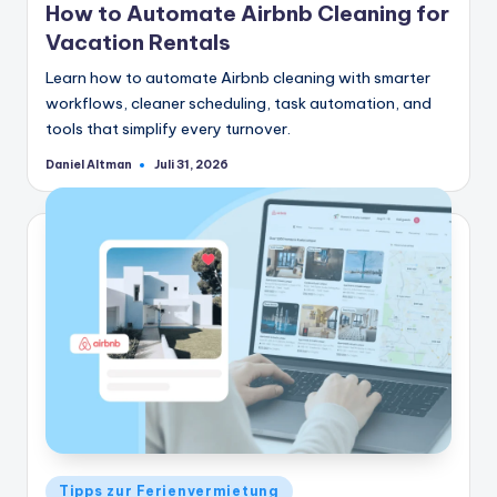
How to Automate Airbnb Cleaning for
Vacation Rentals
Learn how to automate Airbnb cleaning with smarter
workflows, cleaner scheduling, task automation, and
tools that simplify every turnover.
Daniel Altman
Juli 31, 2026
Geschrieben
von
Veröffentlicht
Tipps zur Ferienvermietung