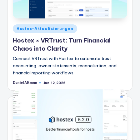
Veröffentlicht
Hostex-Aktualisierungen
in
Hostex × VRTrust: Turn Financial
Chaos into Clarity
Connect VRTrust with Hostex to automate trust
accounting, owner statements, reconciliation, and
financial reporting workflows.
Daniel Altman
Juni 12, 2026
Geschrieben
von