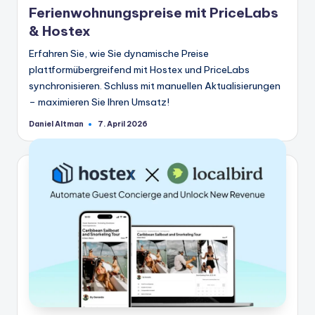
Ferienwohnungspreise mit PriceLabs
& Hostex
Erfahren Sie, wie Sie dynamische Preise
plattformübergreifend mit Hostex und PriceLabs
synchronisieren. Schluss mit manuellen Aktualisierungen
– maximieren Sie Ihren Umsatz!
Daniel Altman
7. April 2026
Geschrieben
von