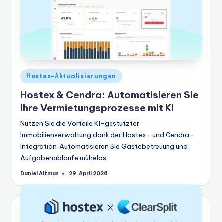
Veröffentlicht
Hostex-Aktualisierungen
in
Hostex & Cendra: Automatisieren Sie
Ihre Vermietungsprozesse mit KI
Nutzen Sie die Vorteile KI-gestützter
Immobilienverwaltung dank der Hostex- und Cendra-
Integration. Automatisieren Sie Gästebetreuung und
Aufgabenabläufe mühelos.
Daniel Altman
29. April 2026
Geschrieben
von