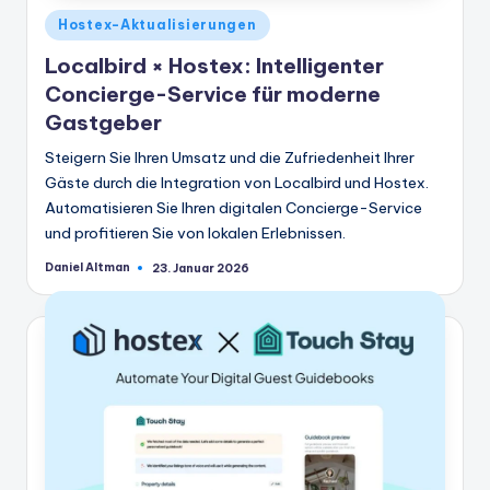
Veröffentlicht
Hostex-Aktualisierungen
in
Localbird × Hostex: Intelligenter
Concierge-Service für moderne
Gastgeber
Steigern Sie Ihren Umsatz und die Zufriedenheit Ihrer
Gäste durch die Integration von Localbird und Hostex.
Automatisieren Sie Ihren digitalen Concierge-Service
und profitieren Sie von lokalen Erlebnissen.
Daniel Altman
23. Januar 2026
Geschrieben
von