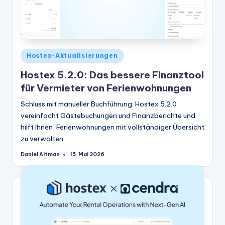
Veröffentlicht
Hostex-Aktualisierungen
in
Hostex 5.2.0: Das bessere Finanztool
für Vermieter von Ferienwohnungen
Schluss mit manueller Buchführung. Hostex 5.2.0
vereinfacht Gästebuchungen und Finanzberichte und
hilft Ihnen, Ferienwohnungen mit vollständiger Übersicht
zu verwalten.
Daniel Altman
15. Mai 2026
Geschrieben
von