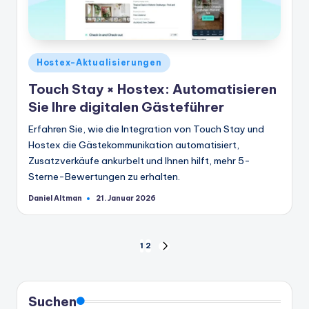
Veröffentlicht
Hostex-Aktualisierungen
in
Touch Stay × Hostex: Automatisieren
Sie Ihre digitalen Gästeführer
Erfahren Sie, wie die Integration von Touch Stay und
Hostex die Gästekommunikation automatisiert,
Zusatzverkäufe ankurbelt und Ihnen hilft, mehr 5-
Sterne-Bewertungen zu erhalten.
Daniel Altman
21. Januar 2026
Geschrieben
von
Seitennummerierung
1
2
NÄCHSTE
SEITE
der
Beiträge
Suchen