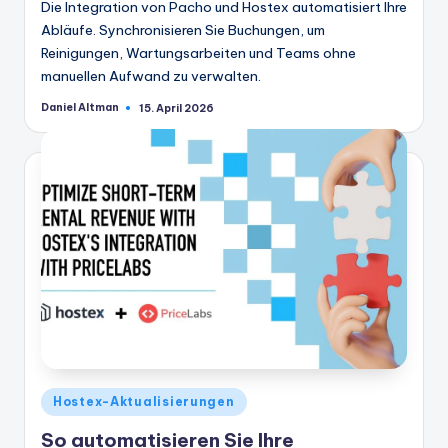
Die Integration von Pacho und Hostex automatisiert Ihre
Abläufe. Synchronisieren Sie Buchungen, um
Reinigungen, Wartungsarbeiten und Teams ohne
manuellen Aufwand zu verwalten.
Daniel Altman
15. April 2026
Geschrieben
von
Veröffentlicht
Hostex-Aktualisierungen
in
So automatisieren Sie Ihre