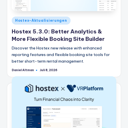
Veröffentlicht
Hostex-Aktualisierungen
in
Hostex 5.3.0: Better Analytics &
More Flexible Booking Site Builder
Discover the Hostex new release with enhanced
reporting features and flexible booking site tools for
better short-term rental management.
Daniel Altman
Juli 8, 2026
Geschrieben
von