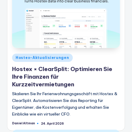
Veröffentlicht
Hostex-Aktualisierungen
in
Hostex × ClearSplit: Optimieren Sie
Ihre Finanzen für
Kurzzeitvermietungen
Skalieren Sie Ihr Ferienwohnungsgeschäft mit Hostex &
ClearSplit. Automatisieren Sie das Reporting für
Eigentümer, die Kostenverfolgung und erhalten Sie
Einblicke wie ein virtueller CFO.
Daniel Altman
24. April 2026
Geschrieben
von