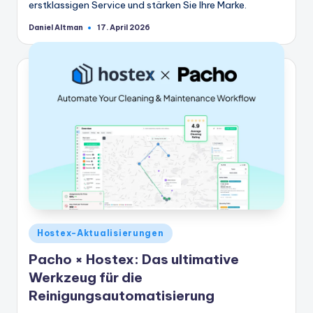
erstklassigen Service und stärken Sie Ihre Marke.
Daniel Altman
17. April 2026
Geschrieben
von
Veröffentlicht
Hostex-Aktualisierungen
in
Pacho × Hostex: Das ultimative
Werkzeug für die
Reinigungsautomatisierung