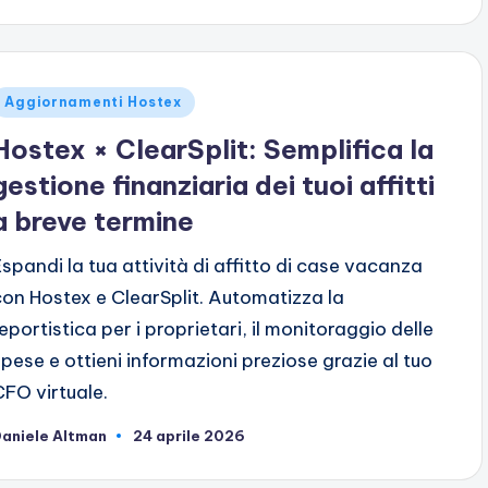
da
ubblicato
Aggiornamenti Hostex
n
Hostex × ClearSplit: Semplifica la
gestione finanziaria dei tuoi affitti
a breve termine
Espandi la tua attività di affitto di case vacanza
con Hostex e ClearSplit. Automatizza la
reportistica per i proprietari, il monitoraggio delle
spese e ottieni informazioni preziose grazie al tuo
CFO virtuale.
aniele Altman
24 aprile 2026
ubblicato
da