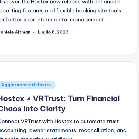
Discover the Hostex new release with enhanced
reporting features and flexible booking site tools
for better short-term rental management.
aniele Altman
Luglio 8, 2026
ubblicato
da
ubblicato
Aggiornamenti Hostex
n
Hostex × VRTrust: Turn Financial
Chaos into Clarity
Connect VRTrust with Hostex to automate trust
accounting, owner statements, reconciliation, and