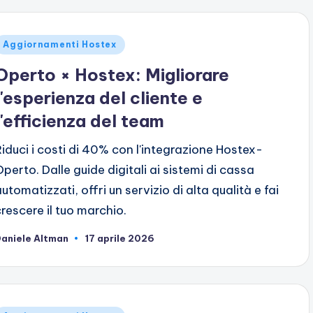
ubblicato
Aggiornamenti Hostex
n
Operto × Hostex: Migliorare
l'esperienza del cliente e
l'efficienza del team
Riduci i costi di 40% con l'integrazione Hostex-
Operto. Dalle guide digitali ai sistemi di cassa
utomatizzati, offri un servizio di alta qualità e fai
crescere il tuo marchio.
aniele Altman
17 aprile 2026
ubblicato
da