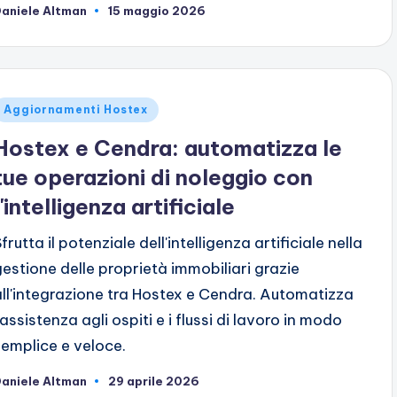
aniele Altman
15 maggio 2026
ubblicato
da
ubblicato
Aggiornamenti Hostex
n
Hostex e Cendra: automatizza le
tue operazioni di noleggio con
l'intelligenza artificiale
frutta il potenziale dell'intelligenza artificiale nella
gestione delle proprietà immobiliari grazie
all'integrazione tra Hostex e Cendra. Automatizza
'assistenza agli ospiti e i flussi di lavoro in modo
semplice e veloce.
aniele Altman
29 aprile 2026
ubblicato