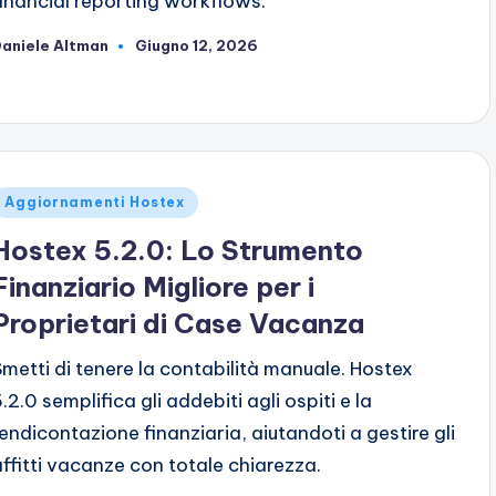
financial reporting workflows.
aniele Altman
Giugno 12, 2026
ubblicato
da
ubblicato
Aggiornamenti Hostex
n
Hostex 5.2.0: Lo Strumento
Finanziario Migliore per i
Proprietari di Case Vacanza
Smetti di tenere la contabilità manuale. Hostex
.2.0 semplifica gli addebiti agli ospiti e la
rendicontazione finanziaria, aiutandoti a gestire gli
affitti vacanze con totale chiarezza.