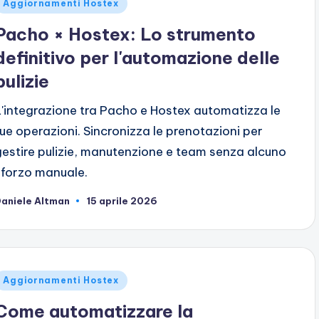
ubblicato
Aggiornamenti Hostex
n
Pacho × Hostex: Lo strumento
definitivo per l'automazione delle
pulizie
L'integrazione tra Pacho e Hostex automatizza le
tue operazioni. Sincronizza le prenotazioni per
gestire pulizie, manutenzione e team senza alcuno
sforzo manuale.
aniele Altman
15 aprile 2026
ubblicato
da
ubblicato
Aggiornamenti Hostex
n
Come automatizzare la