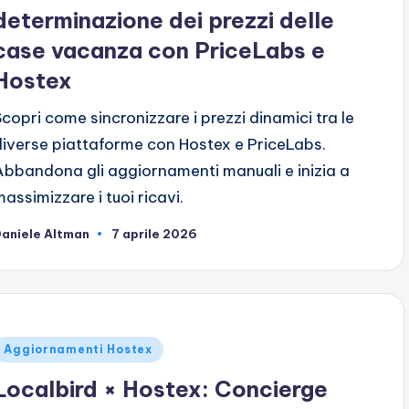
determinazione dei prezzi delle
case vacanza con PriceLabs e
Hostex
Scopri come sincronizzare i prezzi dinamici tra le
diverse piattaforme con Hostex e PriceLabs.
Abbandona gli aggiornamenti manuali e inizia a
massimizzare i tuoi ricavi.
aniele Altman
7 aprile 2026
ubblicato
da
ubblicato
Aggiornamenti Hostex
n
Localbird × Hostex: Concierge