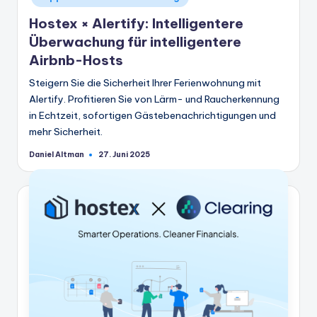
Hostex × Alertify: Intelligentere
Überwachung für intelligentere
Airbnb-Hosts
Steigern Sie die Sicherheit Ihrer Ferienwohnung mit
Alertify. Profitieren Sie von Lärm- und Raucherkennung
in Echtzeit, sofortigen Gästebenachrichtigungen und
mehr Sicherheit.
Daniel Altman
27. Juni 2025
Geschrieben
von