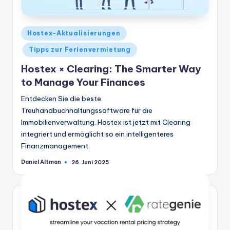
Veröffentlicht
Hostex-Aktualisierungen
in
Tipps zur Ferienvermietung
Hostex × Clearing: The Smarter Way
to Manage Your Finances
Entdecken Sie die beste
Treuhandbuchhaltungssoftware für die
Immobilienverwaltung. Hostex ist jetzt mit Clearing
integriert und ermöglicht so ein intelligenteres
Finanzmanagement.
Daniel Altman
26. Juni 2025
Geschrieben
von