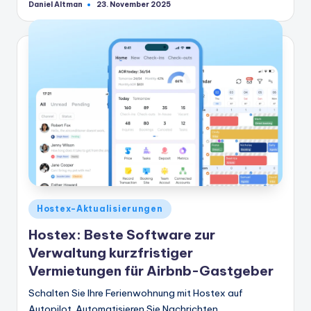
Daniel Altman
23. November 2025
Geschrieben
von
Veröffentlicht
Hostex-Aktualisierungen
in
Hostex: Beste Software zur
Verwaltung kurzfristiger
Vermietungen für Airbnb-Gastgeber
Schalten Sie Ihre Ferienwohnung mit Hostex auf
Autopilot. Automatisieren Sie Nachrichten,