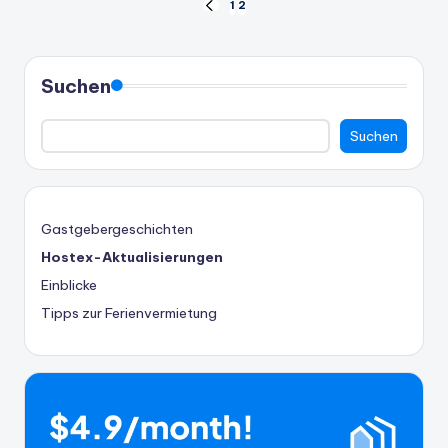
Seitennummerierung
1
2
VORHERIGE
SEITE
der
Beiträge
Suchen
Suchen
Gastgebergeschichten
Hostex-Aktualisierungen
Einblicke
Tipps zur Ferienvermietung