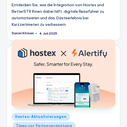
Entdecken Sie, wie die Integration von Hostex und
BetterSTR Ihnen dabei hilft, digitale Reiseführer zu
automatisieren und das Gästeerlebnis bei
Kurzzeitmieten zu verbessern.
Daniel Altman
4. Juli 2025
Geschrieben
von
Veröffentlicht
Hostex-Aktualisierungen
in
Tipps zur Ferienvermietung