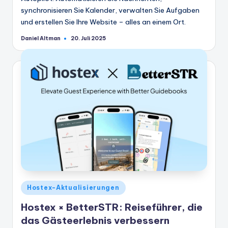
synchronisieren Sie Kalender, verwalten Sie Aufgaben
und erstellen Sie Ihre Website – alles an einem Ort.
Daniel Altman
20. Juli 2025
Geschrieben
von
Veröffentlicht
Hostex-Aktualisierungen
in
Hostex × BetterSTR: Reiseführer, die
das Gästeerlebnis verbessern