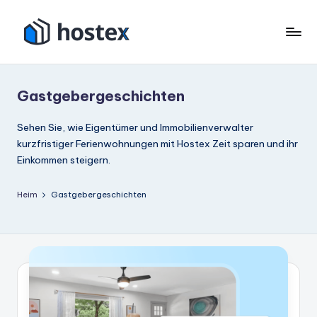
Zum
Inhalt
H
Schalten
springen
Sie
o
Ihre
Gastgebergeschichten
s
Ferienwohnung
mit
t
Sehen Sie, wie Eigentümer und Immobilienverwalter
KI
kurzfristiger Ferienwohnungen mit Hostex Zeit sparen und ihr
e
auf
Einkommen steigern.
x
Autopilot
Heim
Gastgebergeschichten