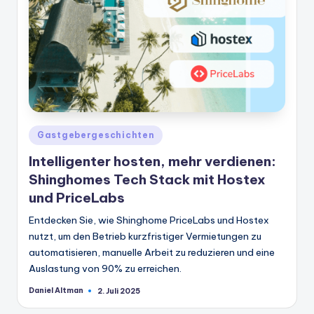
Veröffentlicht
Gastgebergeschichten
in
Intelligenter hosten, mehr verdienen:
Shinghomes Tech Stack mit Hostex
und PriceLabs
Entdecken Sie, wie Shinghome PriceLabs und Hostex
nutzt, um den Betrieb kurzfristiger Vermietungen zu
automatisieren, manuelle Arbeit zu reduzieren und eine
Auslastung von 90% zu erreichen.
Daniel Altman
2. Juli 2025
Geschrieben
von