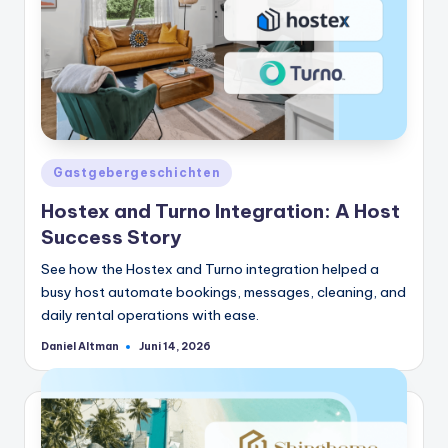
Veröffentlicht
Gastgebergeschichten
in
Hostex and Turno Integration: A Host
Success Story
See how the Hostex and Turno integration helped a
busy host automate bookings, messages, cleaning, and
daily rental operations with ease.
Daniel Altman
Juni 14, 2026
Geschrieben
von