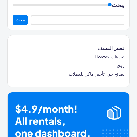
يبحث
يبحث
قصص المضيف
تحديثات Hostex
رؤى
نصائح حول تأجير أماكن للعطلات