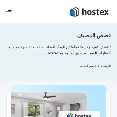
لتجاوز
لى
هو
ضع
لمحتوى
إيجار
ست
عطلتك
قصص المضيف
ك
على
الطيار
س
اكتشف كيف يوفر مالكو أماكن الإيجار لقضاء العطلات القصيرة ومديرو
الآلي
العقارات الوقت ويزيدون دخلهم مع Hostex.
باستخدام
الذكاء
الرئيسية
قصص المضيف
الاصطناعي