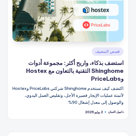
نُشر
قصص المضيف
في
استضف بذكاء، واربح أكثر: مجموعة أدوات
Shinghome التقنية بالتعاون مع Hostex
وPriceLabs
اكتشف كيف تستخدم Shinghome شركتي PriceLabs وHostex
لأتمتة عمليات الإيجار قصيرة الأجل، وتقليص العمل اليدوي،
والوصول إلى معدل إشغال 90%.
دانييل التمان
2 يوليو 2025
تمّ
النشر
بواسطة