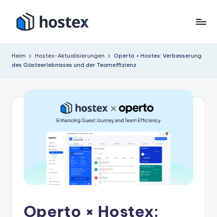
Zum
Inhalt
H
Schalten
springen
Sie
o
Heim
Hostex-Aktualisierungen
Operto × Hostex: Verbesserung
Ihre
des Gästeerlebnisses und der Teameffizienz
s
Ferienwohnung
mit
t
KI
e
auf
x
Autopilot
Operto × Hostex: