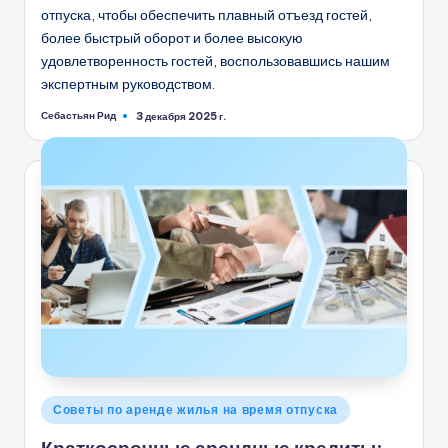
отпуска, чтобы обеспечить плавный отъезд гостей,
более быстрый оборот и более высокую
удовлетворенность гостей, воспользовавшись нашим
экспертным руководством.
Себастьян Рид
3 декабря 2025 г.
Запись
от
Опубликовано
Советы по аренде жилья на время отпуска
в
Краткосрочные арендные кредиты: