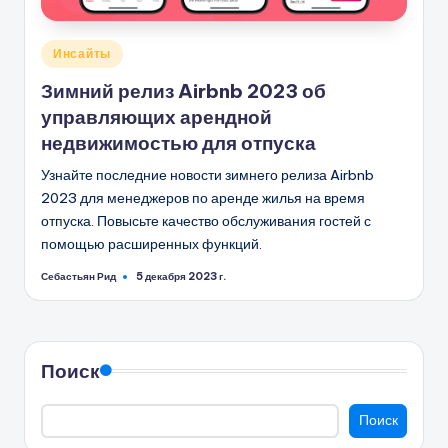
Опубликовано
Инсайты
в
Зимний релиз Airbnb 2023 об
управляющих арендной
недвижимостью для отпуска
Узнайте последние новости зимнего релиза Airbnb
2023 для менеджеров по аренде жилья на время
отпуска. Повысьте качество обслуживания гостей с
помощью расширенных функций.
Себастьян Рид
5 декабря 2023 г.
Запись
от
Поиск
Поиск