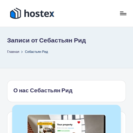
Перейти
к
Х
Включите
содержимому
автопилот
о
вашего
Записи от Себастьян Рид
с
отпуска
с
т
Главная
Себастьян Рид
помощью
е
искусственного
к
интеллекта
с
О нас Себастьян Рид