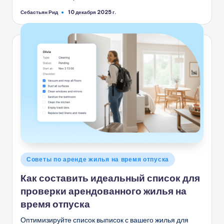
Себастьян Рид
10 декабря 2025 г.
Запись
от
Опубликовано
Советы по аренде жилья на время отпуска
в
Как составить идеальный список для
проверки арендованного жилья на
время отпуска
Оптимизируйте список выписок с вашего жилья для