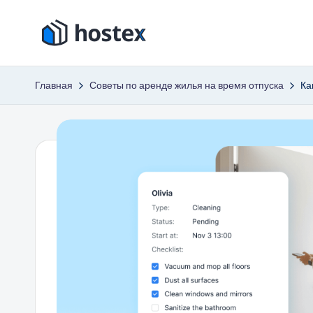
Перейти
Х
к
Включите
содержимому
автопилот
о
Главная
Советы по аренде жилья на время отпуска
Ка
вашего
с
отпуска
с
т
помощью
е
искусственного
интеллекта
к
с