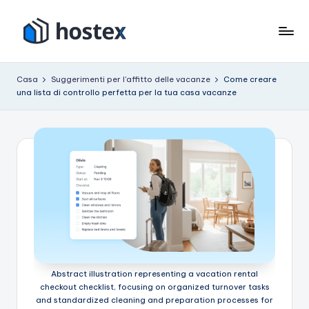
Vai
al
O
Metti
contenuto
il
s
Casa
Suggerimenti per l'affitto delle vacanze
Come creare
tuo
una lista di controllo perfetta per la tua casa vacanze
p
affitto
per
it
le
e
vacanze
in
modalità
pilota
automatico
con
l'intelligenza
artificiale
Abstract illustration representing a vacation rental
checkout checklist, focusing on organized turnover tasks
and standardized cleaning and preparation processes for