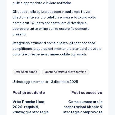
pulizie appropriato e inviare notifiche.
Gli addetti alle pulizie possono visualizzare i lavori
direttamente sui loro telefoni e inviare foto una volta
completati. Questo consente loro di rivedere e
approvare tutto online senza essere fisicamente
presenti.
Integrando strumenti come questo, gli host possono
semplificare le operazioni, mantenere standard elevati e
garantire un'esperienza impeccabile agli ospiti.
Tag:
strumenti airbnb
gestione affitti a breve termine
Ultimo aggiornamento il 3 dicembre 2025
Navigazione
Post precedente
Post successivo
Vrbo Premier Host
Come aumentare le
articoli
2026: requisiti,
prenotazioni Airbnb: 9
vantaggi e strategie
strategie comprovate