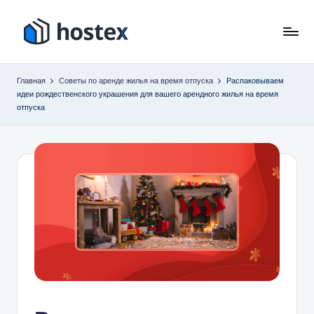
Перейти
к
Х
Включите
содержимому
автопилот
о
Главная
Советы по аренде жилья на время отпуска
Распаковываем
вашего
идеи рождественского украшения для вашего арендного жилья на время
с
отпуска
отпуска
с
т
помощью
е
искусственного
к
интеллекта
с