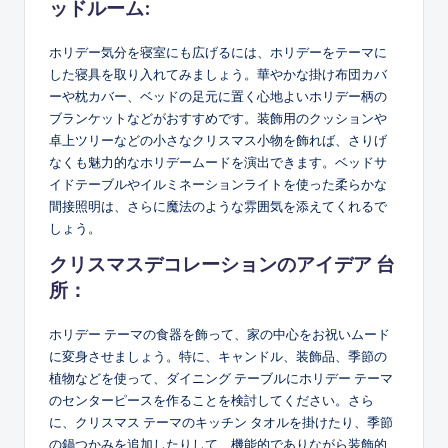
ッドルーム:
ホリデー気分を寝室にも広げるには、ホリデーをテーマに
した寝具を取り入れてみましょう。華やかな掛け布団カバ
ーや枕カバー、ベッドの足元に置く心地よいホリデー柄の
ブランケットなどがおすすめです。装飾用のクッションや
卓上ツリーなどの小さなクリスマス小物を飾れば、さりげ
なくも魅力的なホリデームードを演出できます。ベッドサ
イドテーブルやイルミネーションライトを使った柔らかな
間接照明は、さらに魔法のような雰囲気を添えてくれるで
しょう。
クリスマスデコレーションのアイデア
台
所：
ホリデー テーマの食器を飾って、家の中心をお祝いムード
に変身させましょう。特に、キャンドル、装飾品、季節の
植物などを使って、ダイニング テーブルにホリデー テーマ
のセンターピースを作ることを検討してください。さら
に、クリスマス テーマのキッチン タオルを掛けたり、季節
の鍋つかみを追加したりして、機能的でありながら装飾的