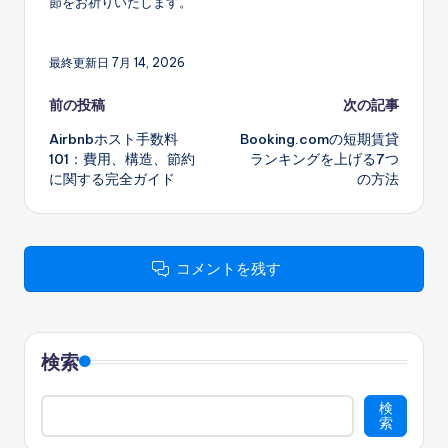
節をお祈りいたします。
最終更新日 7月 14, 2026
投
前の投稿
次の記事
Airbnbホスト手数料
Booking.comの短期賃貸
稿
101：費用、構造、節約
ランキングを上げる7つ
に関する完全ガイド
の方法
ナ
ビ
ゲ
コメントを残す
ー
シ
検索
ョ
検
ン
索