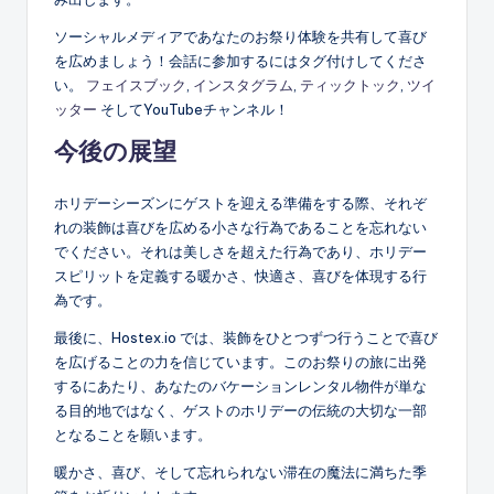
ソーシャルメディアであなたのお祭り体験を共有して喜び
を広めましょう！会話に参加するにはタグ付けしてくださ
い。
フェイスブック
,
インスタグラム
,
ティックトック
,
ツイ
ッター
そしてYouTubeチャンネル！
今後の展望
ホリデーシーズンにゲストを迎える準備をする際、それぞ
れの装飾は喜びを広める小さな行為であることを忘れない
でください。それは美しさを超えた行為であり、ホリデー
スピリットを定義する暖かさ、快適さ、喜びを体現する行
為です。
最後に、Hostex.io では、装飾をひとつずつ行うことで喜び
を広げることの力を信じています。このお祭りの旅に出発
するにあたり、あなたのバケーションレンタル物件が単な
る目的地ではなく、ゲストのホリデーの伝統の大切な一部
となることを願います。
暖かさ、喜び、そして忘れられない滞在の魔法に満ちた季