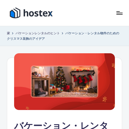
コ
ン
ホ
AI
テ
で
ス
ン
家
バケーションレンタルのヒント
バケーション・レンタル物件のための
バ
ツ
クリスマス装飾のアイデア
テ
ケ
に
ー
ッ
ス
シ
キ
ク
ョ
ッ
ス
ン
プ
レ
ン
タ
ル
を
自
動
化
バケーション・レンタ