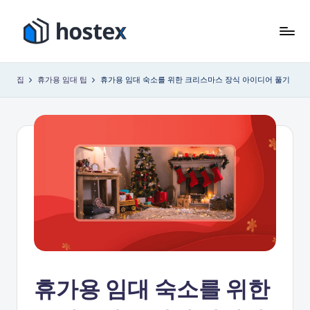
콘
텐
호
AI
츠
로
텍
로
집
휴가용 임대 팁
휴가용 임대 숙소를 위한 크리스마스 장식 아이디어 풀기
휴
건
스
가
너
용
뛰
임
기
대
숙
소
를
자
동
화
하
세
휴가용 임대 숙소를 위한
요