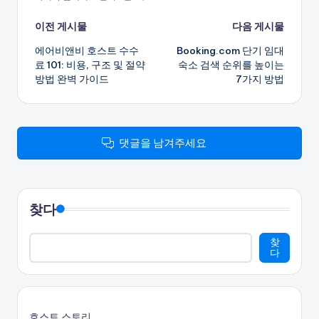
게
이전 게시물
다음 게시물
에어비앤비 호스트 수수
Booking.com 단기 임대
시
료 101: 비용, 구조 및 절약
숙소 검색 순위를 높이는
방법 완벽 가이드
7가지 방법
물
탐
색
댓글을 남겨주세요
찾다
찾
다
호스트 스토리