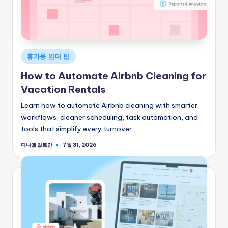
게
휴가용 임대 팁
시
How to Automate Airbnb Cleaning for
됨
Vacation Rentals
Learn how to automate Airbnb cleaning with smarter
workflows, cleaner scheduling, task automation, and
tools that simplify every turnover.
다니엘 알트만
7월 31, 2026
게
시
자