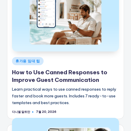
게
휴가용 임대 팁
시
How to Use Canned Responses to
됨
Improve Guest Communication
Learn practical ways to use canned responses to reply
faster and book more guests. Includes 7 ready-to-use
templates and best practices.
다니엘 알트만
7월 20, 2026
게
시
자