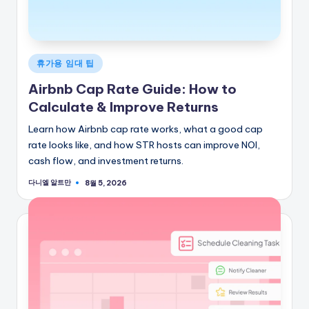
게
휴가용 임대 팁
시
Airbnb Cap Rate Guide: How to
됨
Calculate & Improve Returns
Learn how Airbnb cap rate works, what a good cap
rate looks like, and how STR hosts can improve NOI,
cash flow, and investment returns.
다니엘 알트만
8월 5, 2026
게
시
자