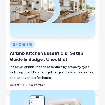
게
휴가용 임대 팁
시
Airbnb Kitchen Essentials: Setup
됨
Guide & Budget Checklist
Discover Airbnb kitchen essentials by property type,
including checklists, budget ranges, cookware choices,
and turnover tips for hosts.
다니엘 알트만
7월 27, 2026
게
시
자