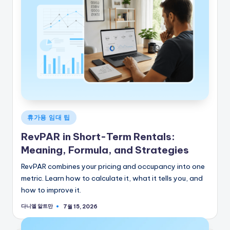
게
휴가용 임대 팁
시
RevPAR in Short-Term Rentals:
됨
Meaning, Formula, and Strategies
RevPAR combines your pricing and occupancy into one
metric. Learn how to calculate it, what it tells you, and
how to improve it.
다니엘 알트만
7월 15, 2026
게
시
자