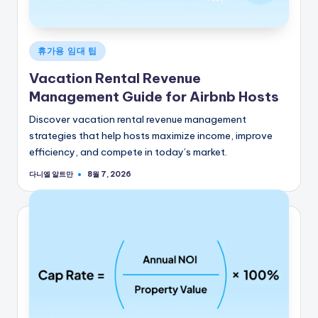
게
휴가용 임대 팁
시
Vacation Rental Revenue
됨
Management Guide for Airbnb Hosts
Discover vacation rental revenue management
strategies that help hosts maximize income, improve
efficiency, and compete in today’s market.
다니엘 알트만
8월 7, 2026
게
시
자