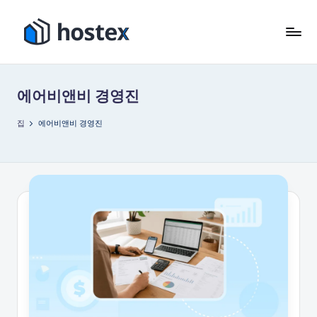
콘
텐
호
AI
츠
로
텍
로
휴
에어비앤비 경영진
건
스
가
너
용
집
에어비앤비 경영진
뛰
임
기
대
숙
소
를
자
동
화
하
세
요