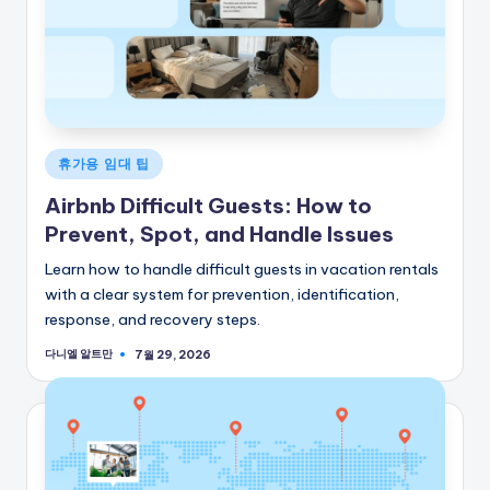
게
휴가용 임대 팁
시
Airbnb Difficult Guests: How to
됨
Prevent, Spot, and Handle Issues
Learn how to handle difficult guests in vacation rentals
with a clear system for prevention, identification,
response, and recovery steps.
다니엘 알트만
7월 29, 2026
게
시
자