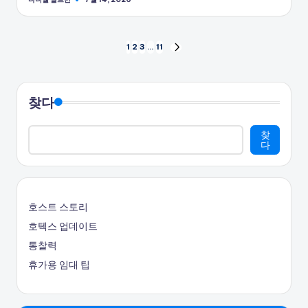
게
시
자
글
1
2
3
…
11
다
음
페
페
이
이
찾다
지
지
찾
다
매
김
호스트 스토리
호텍스 업데이트
통찰력
휴가용 임대 팁