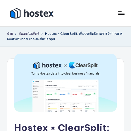
ข้าม
ไป
โ
ตั้ง
ที่
ค่า
ฮ
เนื้อหา
บ้าน
อัพเดตโฮเท็กซ์
Hostex × ClearSplit: เพิ่มประสิทธิภาพการจัดการการ
การ
เงินสำหรับการเช่าระยะสั้นของคุณ
เ
เช่า
วัน
ท็
หยุด
ก
ของ
ซ์
คุณ
ให้
เป็น
ระบบ
อัตโนมัติ
ด้วย
AI
Hostex × ClearSplit: