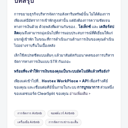
บทสรุป
การขยายธุรกิจบริหารจัดการอสังหาริมทรัพย์นั้น ไม่ได้ต้องการ
เพียงแค่มีอัตราการเข้าพักสูงเท่านั้น แต่ยังต้องการความชัดเจน
ทางการเงินด้วย ด้วยพลังที่ผสานกันของ...
โฮเท็กซ์
และ
เคลียร์สป
ลิต
คุณจึงสามารถมุ่งเน้นไปที่การมอบประสบการณ์ที่ดีเยี่ยมให้แก่
แขกผู้เข้าพัก ในขณะที่การดำเนินงานด้านการเงินของคุณดำเนิน
ไปอย่างราบรื่นในเบื้องหลัง
เลิกใช้สเปรดชีตแบบเดิมๆ แล้วมาสัมผัสกับอนาคตของการบริหาร
จัดการทางการเงินแบบ STR กันเถอะ
พร้อมที่จะทำให้การเงินของคุณเป็นระบบอัตโนมัติแล้วหรือยัง?
เพียงแค่เข้าไปที่...
Hostex WorkPlace > API
เพื่อสร้างคีย์
ของคุณ และเชื่อมต่อคีย์นั้นภายในระบบ
การบูรณาการ
ส่วนหนึ่ง
ของแดชบอร์ด ClearSplit ของคุณ
อ่านเพิ่มเติม >
แท็ก:
การจัดการ Airbnb
ซอฟต์แวร์ Airbnb
เครื่องมือ Airbnb
การจัดการเช่าระยะสั้น