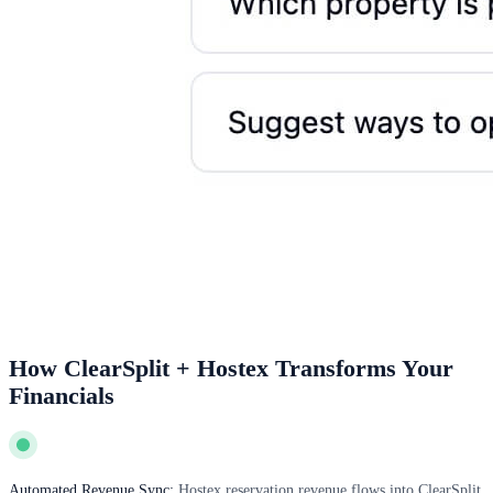
How ClearSplit + Hostex Transforms Your
Financials
Automated Revenue Sync:
Hostex reservation revenue flows into ClearSplit