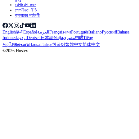
যোগাযোগ করুন
গোপনীয়তা নীতি
ব্যবহারের শর্তাবলী
English
हिन्दी
Español
العربية
Français
বাংলা
Português
Italiano
Русский
Bahasa
Indonesia
اردو
Deutsch
日本語
Naijá
مصري
मराठी
Tiếng
Việt
ไทย
తెలుగు
Hausa
Türkçe
한국어
繁體中文
简体中文
©2026 Hostex