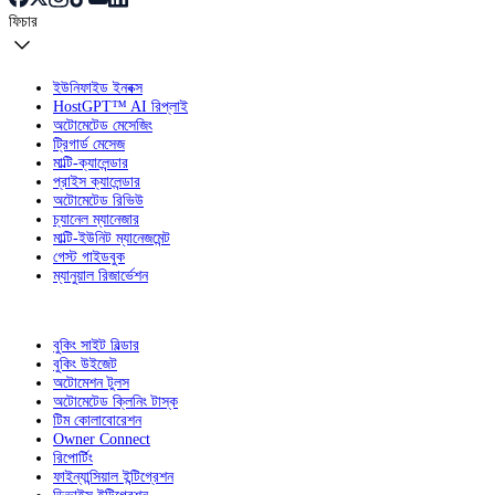
ফিচার
ইউনিফাইড ইনবক্স
HostGPT™ AI রিপ্লাই
অটোমেটেড মেসেজিং
ট্রিগার্ড মেসেজ
মাল্টি-ক্যালেন্ডার
প্রাইস ক্যালেন্ডার
অটোমেটেড রিভিউ
চ্যানেল ম্যানেজার
মাল্টি-ইউনিট ম্যানেজমেন্ট
গেস্ট গাইডবুক
ম্যানুয়াল রিজার্ভেশন
বুকিং সাইট বিল্ডার
বুকিং উইজেট
অটোমেশন টুলস
অটোমেটেড ক্লিনিং টাস্ক
টিম কোলাবোরেশন
Owner Connect
রিপোর্টিং
ফাইন্যান্সিয়াল ইন্টিগ্রেশন