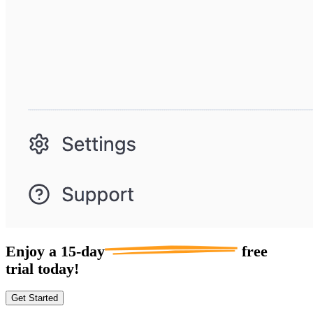
Enjoy a
15-day
free
trial today!
Get Started