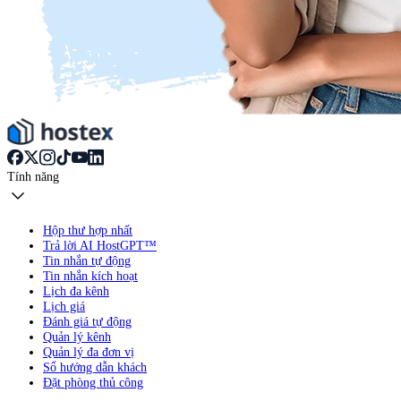
Tính năng
Hộp thư hợp nhất
Trả lời AI HostGPT™
Tin nhắn tự động
Tin nhắn kích hoạt
Lịch đa kênh
Lịch giá
Đánh giá tự động
Quản lý kênh
Quản lý đa đơn vị
Sổ hướng dẫn khách
Đặt phòng thủ công