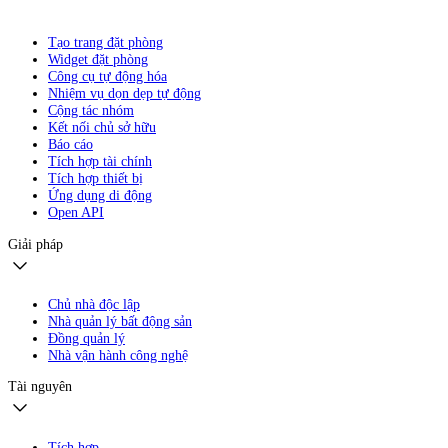
Tạo trang đặt phòng
Widget đặt phòng
Công cụ tự động hóa
Nhiệm vụ dọn dẹp tự động
Cộng tác nhóm
Kết nối chủ sở hữu
Báo cáo
Tích hợp tài chính
Tích hợp thiết bị
Ứng dụng di động
Open API
Giải pháp
Chủ nhà độc lập
Nhà quản lý bất động sản
Đồng quản lý
Nhà vận hành công nghệ
Tài nguyên
Tích hợp