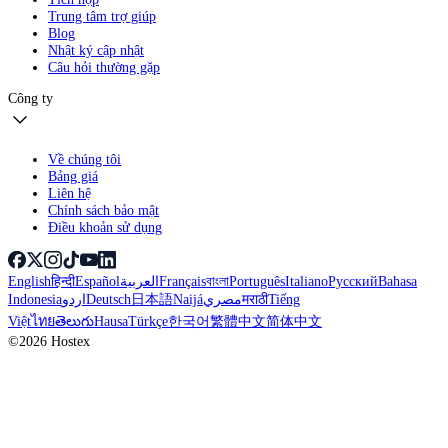
Trung tâm trợ giúp
Blog
Nhật ký cập nhật
Câu hỏi thường gặp
Công ty
Về chúng tôi
Bảng giá
Liên hệ
Chính sách bảo mật
Điều khoản sử dụng
English
हिन्दी
Español
العربية
Français
বাংলা
Português
Italiano
Русский
Bahasa
Indonesia
اردو
Deutsch
日本語
Naijá
مصري
मराठी
Tiếng
Việt
ไทย
తెలుగు
Hausa
Türkçe
한국어
繁體中文
简体中文
©2026 Hostex