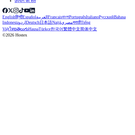
उपयोग की शर्तें
English
हिन्दी
Español
العربية
Français
বাংলা
Português
Italiano
Русский
Bahasa
Indonesia
اردو
Deutsch
日本語
Naijá
مصري
मराठी
Tiếng
Việt
ไทย
తెలుగు
Hausa
Türkçe
한국어
繁體中文
简体中文
©2026 Hostex