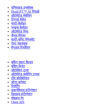
यूनिफाइड इनबॉक्स
HostGPT™ AI रिप्लाई
ऑटोमेटेड मैसेजिंग
ट्रिगर्ड मैसेज
मल्टी-कैलेंडर
प्राइस कैलेंडर
ऑटोमेटेड रिव्यू
चैनल मैनेजर
मल्टी-यूनिट मैनेजमेंट
गेस्ट गाइडबुक
मैनुअल रिज़र्वेशन
बुकिंग साइट बिल्डर
बुकिंग विजेट
ऑटोमेशन टूल्स
ऑटोमेटेड क्लीनिंग टास्क
टीम कोलैबोरेशन
ओनर कनेक्ट
रिपोर्टिंग
फ़ाइनेंशियल इंटीग्रेशन
डिवाइस इंटीग्रेशन
मोबाइल ऐप
Open API