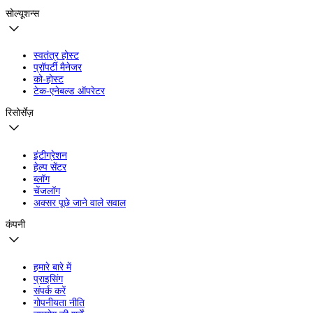
सोल्यूशन्स
स्वतंत्र होस्ट
प्रॉपर्टी मैनेजर
को-होस्ट
टेक-एनेबल्ड ऑपरेटर
रिसोर्सेज़
इंटीग्रेशन
हेल्प सेंटर
ब्लॉग
चेंजलॉग
अक्सर पूछे जाने वाले सवाल
कंपनी
हमारे बारे में
प्राइसिंग
संपर्क करें
गोपनीयता नीति