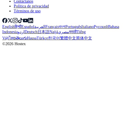
Contáctanos
Política de privacidad
Términos de uso
English
हिन्दी
Español
العربية
Français
বাংলা
Português
Italiano
Русский
Bahasa
Indonesia
اردو
Deutsch
日本語
Naijá
مصري
मराठी
Tiếng
Việt
ไทย
తెలుగు
Hausa
Türkçe
한국어
繁體中文
简体中文
©2026 Hostex