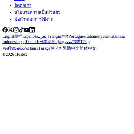
ติดต่อเรา
นโยบายความเป็นส่วนตัว
ข้อกำหนดการใช้งาน
English
हिन्दी
Español
العربية
Français
বাংলা
Português
Italiano
Русский
Bahasa
Indonesia
اردو
Deutsch
日本語
Naijá
مصري
मराठी
Tiếng
Việt
ไทย
తెలుగు
Hausa
Türkçe
한국어
繁體中文
简体中文
©2026 Hostex