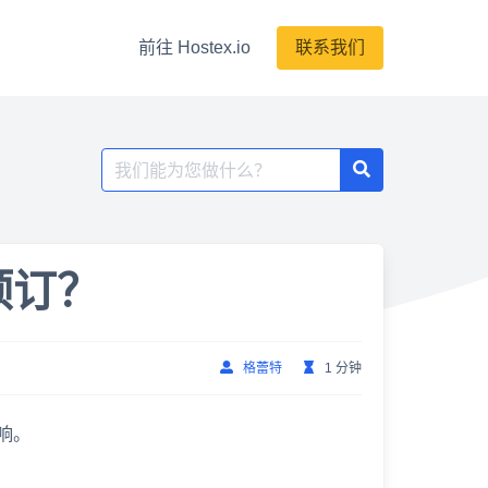
前往 Hostex.io
联系我们
搜
索：
预订？
格蕾特
1 分钟
响。