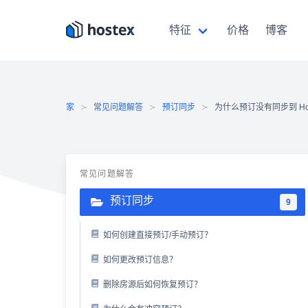
跳
至
特征
价格
博客
内
容
家
常见问题解答
预订同步
为什么预订没有同步到 Hos
常见问题解答
预订同步
9
如何创建直接预订/手动预订？
如何更改预订信息？
删除房源后如何恢复预订？