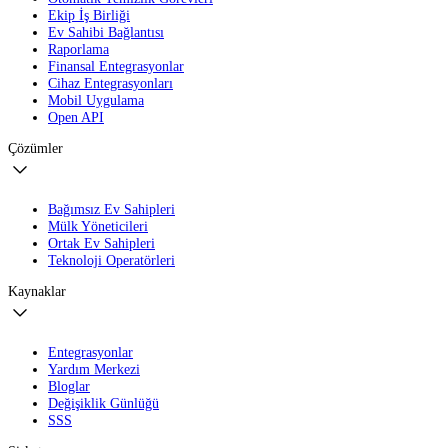
Ekip İş Birliği
Ev Sahibi Bağlantısı
Raporlama
Finansal Entegrasyonlar
Cihaz Entegrasyonları
Mobil Uygulama
Open API
Çözümler
Bağımsız Ev Sahipleri
Mülk Yöneticileri
Ortak Ev Sahipleri
Teknoloji Operatörleri
Kaynaklar
Entegrasyonlar
Yardım Merkezi
Bloglar
Değişiklik Günlüğü
SSS