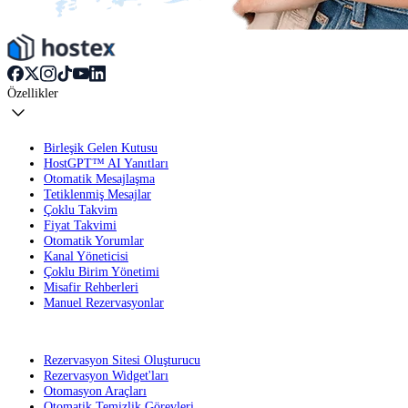
Özellikler
Birleşik Gelen Kutusu
HostGPT™ AI Yanıtları
Otomatik Mesajlaşma
Tetiklenmiş Mesajlar
Çoklu Takvim
Fiyat Takvimi
Otomatik Yorumlar
Kanal Yöneticisi
Çoklu Birim Yönetimi
Misafir Rehberleri
Manuel Rezervasyonlar
Rezervasyon Sitesi Oluşturucu
Rezervasyon Widget'ları
Otomasyon Araçları
Otomatik Temizlik Görevleri