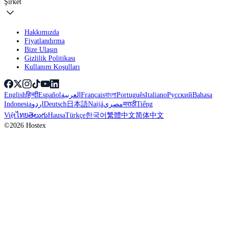
Şirket
Hakkımızda
Fiyatlandırma
Bize Ulaşın
Gizlilik Politikası
Kullanım Koşulları
English
हिन्दी
Español
العربية
Français
বাংলা
Português
Italiano
Русский
Bahasa
Indonesia
اردو
Deutsch
日本語
Naijá
مصري
मराठी
Tiếng
Việt
ไทย
తెలుగు
Hausa
Türkçe
한국어
繁體中文
简体中文
©2026 Hostex