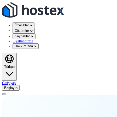
Özellikler
Çözümler
Kaynaklar
Fiyatlandırma
Hakkımızda
Türkçe
Giriş yap
Başlayın