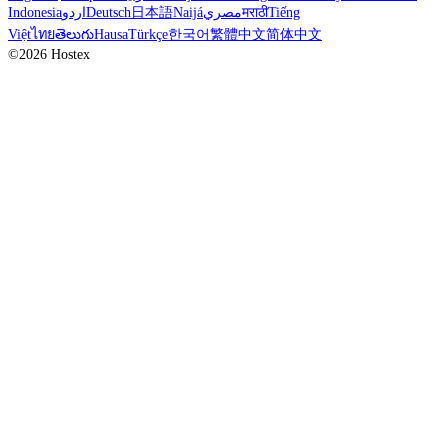
Indonesia
اردو
Deutsch
日本語
Naijá
مصري
मराठी
Tiếng
Việt
ไทย
తెలుగు
Hausa
Türkçe
한국어
繁體中文
简体中文
©2026 Hostex