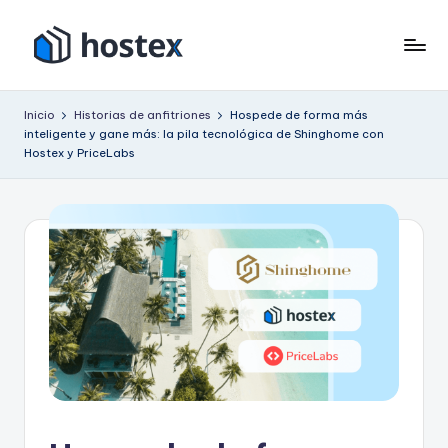
Saltar
al
H
Ponga
contenido
su
o
Inicio
Historias de anfitriones
Hospede de forma más
alquiler
inteligente y gane más: la pila tecnológica de Shinghome con
s
vacacional
Hostex y PriceLabs
en
t
piloto
e
automático
x
con
IA