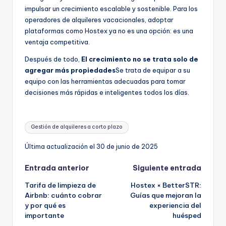
impulsar un crecimiento escalable y sostenible. Para los
operadores de alquileres vacacionales, adoptar
plataformas como Hostex ya no es una opción: es una
ventaja competitiva.
Después de todo,
El crecimiento no se trata solo de
agregar más propiedades
Se trata de equipar a su
equipo con las herramientas adecuadas para tomar
decisiones más rápidas e inteligentes todos los días.
Etiquetas:
Gestión de alquileres a corto plazo
Última actualización el 30 de junio de 2025
Navegación
Entrada anterior
Siguiente entrada
Tarifa de limpieza de
Hostex × BetterSTR:
de
Airbnb: cuánto cobrar
Guías que mejoran la
y por qué es
experiencia del
entradas
importante
huésped